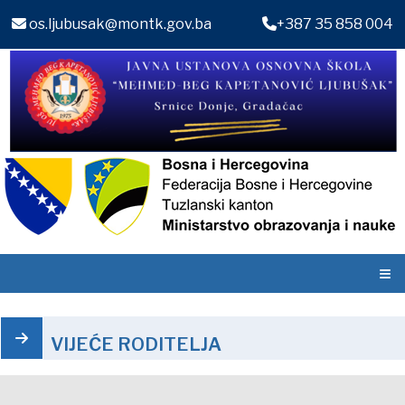
os.ljubusak@montk.gov.ba
+387 35 858 004
≡
VIJEĆE RODITELJA