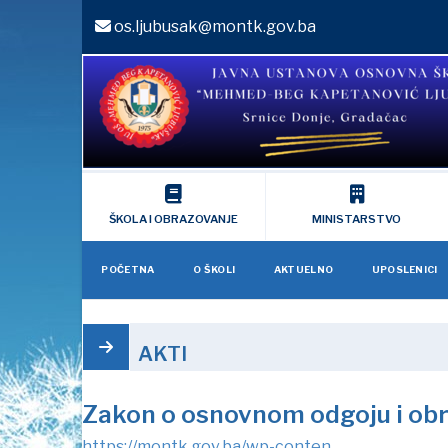
os.ljubusak@montk.gov.ba
ŠKOLA I OBRAZOVANJE
MINISTARSTVO
POČETNA
O ŠKOLI
AKTUELNO
UPOSLENICI
AKTI
Zakon o osnovnom odgoju i ob
https://montk.gov.ba/wp-conten