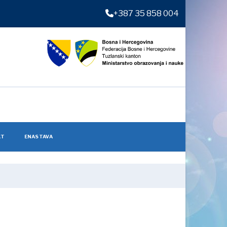
+387 35 858 004
KT
ENASTAVA