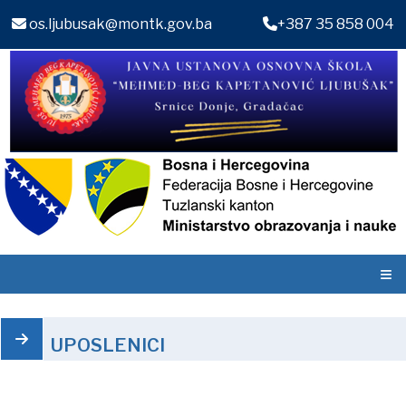
os.ljubusak@montk.gov.ba
+387 35 858 004
≡
UPOSLENICI