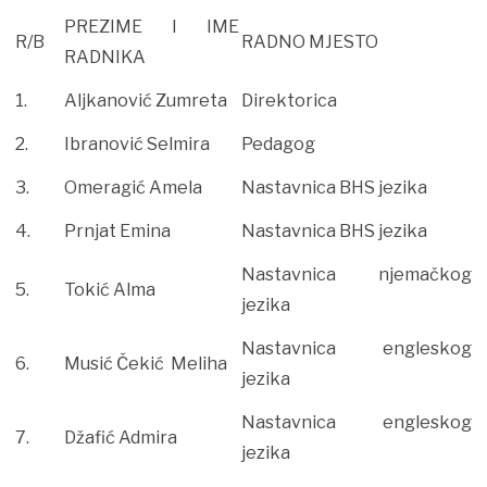
PREZIME I IME
R/B
RADNO MJESTO
RADNIKA
1.
Aljkanović Zumreta
Direktorica
2.
Ibranović Selmira
Pedagog
3.
Omeragić Amela
Nastavnica BHS jezika
4.
Prnjat Emina
Nastavnica BHS jezika
Nastavnica njemačkog
5.
Tokić Alma
jezika
Nastavnica engleskog
6.
Musić Čekić Meliha
jezika
Nastavnica engleskog
7.
Džafić Admira
jezika