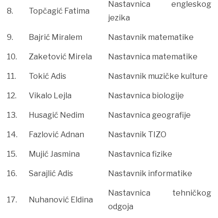
Nastavnica engleskog
8.
Topčagić Fatima
jezika
9.
Bajrić Miralem
Nastavnik matematike
10.
Zaketović Mirela
Nastavnica matematike
11.
Tokić Adis
Nastavnik muzičke kulture
12.
Vikalo Lejla
Nastavnica biologije
13.
Husagić Nedim
Nastavnica geografije
14.
Fazlović Adnan
Nastavnik TIZO
15.
Mujić Jasmina
Nastavnica fizike
16.
Sarajlić Adis
Nastavnik informatike
Nastavnica tehničkog
17.
Nuhanović Eldina
odgoja