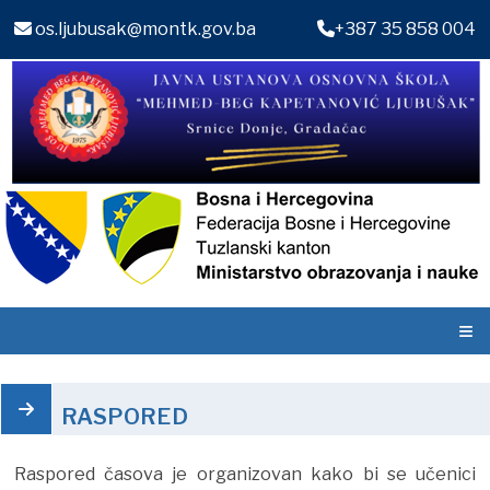
os.ljubusak@montk.gov.ba
+387 35 858 004
≡
RASPORED
Raspored časova je organizovan kako bi se učenici