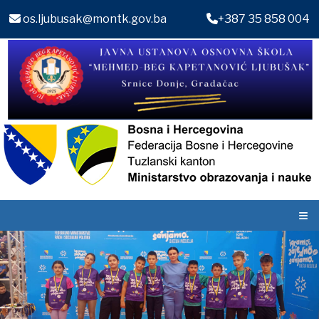
os.ljubusak@montk.gov.ba
+387 35 858 004
≡